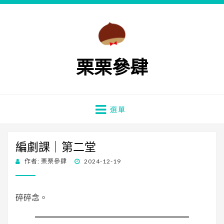
栗栗參肆
選單
編劇課｜第二堂
發
作者:
栗栗參肆
2024-12-19
佈
日
期:
碎碎念。