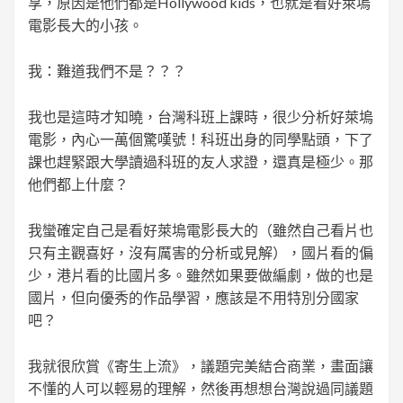
享，原因是他們都是Hollywood kids，也就是看好萊塢
電影長大的小孩。
我：難道我們不是？？？
我也是這時才知曉，台灣科班上課時，很少分析好萊塢
電影，內心一萬個驚嘆號！科班出身的同學點頭，下了
課也趕緊跟大學讀過科班的友人求證，還真是極少。那
他們都上什麼？
我蠻確定自己是看好萊塢電影長大的（雖然自己看片也
只有主觀喜好，沒有厲害的分析或見解），國片看的偏
少，港片看的比國片多。雖然如果要做編劇，做的也是
國片，但向優秀的作品學習，應該是不用特別分國家
吧？
我就很欣賞《寄生上流》，議題完美結合商業，畫面讓
不懂的人可以輕易的理解，然後再想想台灣說過同議題