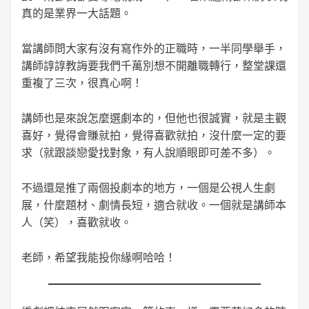
真的是業界一大話題。
當講師問大家有沒有寫作外的正職時，一半同學舉手，
講師諄諄教誨要我們千萬別想不開離職轉行，整堂課還
重複了三次，很真心啊！
講師也是來說怎麼選劇本的，但他也很誠實，就是主觀
喜好，覺得會賺就拍，覺得喜歡就拍，沒什麼一定的要
求（就跟談戀愛找對象，有人說順眼即可差不多）。
不過還是推了兩個投劇本的地方，一個是公視人生劇
展，什麼題材、劇情長短，適合就收。一個就是講師本
人（笑），喜歡就收。
老師，希望我能投你緣啊哈哈！