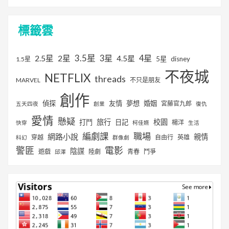
標籤雲
3.5星
2.5星
2星
3星
4星
4.5星
5星
disney
1.5星
不夜城
NETFLIX
threads
MARVEL
不只是朋友
創作
偵探
友情
夢想
婚姻
宮藤官九郎
五天四夜
創業
復仇
愛情
懸疑
旅行
校園
打鬥
日記
楊洋
快穿
柯佳嬿
生活
編劇課
職場
網路小說
親情
穿越
自由行
英雄
科幻
群像劇
警匪
電影
陰謀
遊戲
陸劇
青春
鬥爭
邱澤