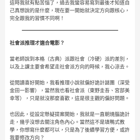
這時我就有點苦惱了，過去我蠻容易寫到最後才知道自
己真想說的是什麼，現在要一開始就決定方向跟核心，
完全跟我的習慣不同啊！
社會派推理才適合電影？
當老師說到本格（古典）派跟社會（冷硬）派的差別，
以及上課主要會希望走社會派方向的時候，我心涼去。
從閱讀喜好開始，我看推理小說就偏好詭計謎團（深受
金田一影響），當然我也看社會派（東野圭吾、宮部美
幸等），只是就沒那麼喜歡，這是很主觀的偏好問題。
也因此，從設定懸疑提案開始，我就是一直朝燒腦詭計
走，幾乎沒想去關注角色內心。當然這不是填鴨式教
學，你想寫什麼都可以，只是為了後續學習方便，或許
我要修改方向？