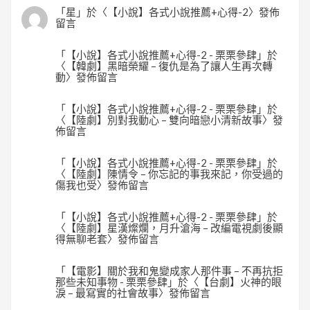
「
星
」於〈
【小說】各式小說推薦+心得-2
〉發佈
留言
「
【小說】各式小說推薦+心得-2 - 栗栗參肆
」於
〈
【韓劇】黑暗榮耀 – 復仇是為了讓人生再次轉
動
〉發佈留言
「
【小說】各式小說推薦+心得-2 - 栗栗參肆
」於
〈
【陸劇】別對我動心 – 雙向暗戀小清新故事
〉發
佈留言
「
【小說】各式小說推薦+心得-2 - 栗栗參肆
」於
〈
【陸劇】陳情令 – 你忘記的事我來記，你受過的
傷我也受
〉發佈留言
「
【小說】各式小說推薦+心得-2 - 栗栗參肆
」於
〈
【陸劇】星漢燦爛，月升滄海 – 改編電視劇後顯
得無聊老套
〉發佈留言
「
【電影】關於我和鬼變成家人那件事 – 不再抗拒
那些未知事物 - 栗栗參肆
」於〈
【台劇】火神的眼
淚 – 最寫實的社會故事
〉發佈留言