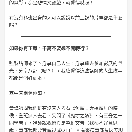
的電影，都是悲情文藝戲，就覺得哎呀！
有沒有科班出身的人可以說說以前上課的片單都是什麼
呢？
如果你有正職，千萬不要想不開轉行？
監製講師來了。分享自己人生，分享過去參加影展的榮
光，分享八卦（嗯？），我總覺得這些講師的人生故事
都能是個好劇本。
其中有兩個趣事。
當講師問我們班有沒有人去看《角頭：大橋頭》的時
候，全班無人去看，又問了《鬼才之道》，有三分之一
同學看了，講師說我們真是整班文青（我都不好意思
說，兩部我都要等電視或OTT）。看來這兩部票房表現