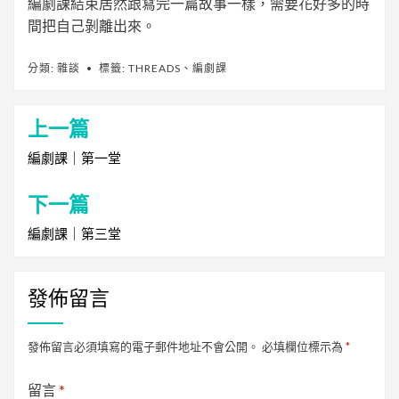
編劇課結束居然跟寫完一篇故事一樣，需要花好多的時
間把自己剝離出來。
分類:
雜談
標籤:
THREADS
、
編劇課
上一篇
文
章
編劇課｜第一堂
導
下一篇
覽
編劇課｜第三堂
發佈留言
發佈留言必須填寫的電子郵件地址不會公開。
必填欄位標示為
*
留言
*