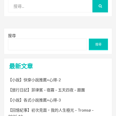
搜
尋
搜
尋
關
鍵
字:
搜尋
搜尋
最新文章
【小說】快穿小說推薦+心得-2
【旅行日記】菲律賓 – 宿霧 – 五天四夜 – 跟團
【小說】各式小說推薦+心得-3
【回憶紀事】初次見面，我的人生極光 – Tromsø –