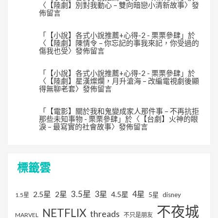
〈
【陸劇】別對我動心 – 雙向暗戀小清新故事
〉發
佈留言
「
【小說】各式小說推薦+心得-2 - 栗栗參肆
」於
〈
【陸劇】陳情令 – 你忘記的事我來記，你受過的
傷我也受
〉發佈留言
「
【小說】各式小說推薦+心得-2 - 栗栗參肆
」於
〈
【陸劇】星漢燦爛，月升滄海 – 改編電視劇後顯
得無聊老套
〉發佈留言
「
【電影】關於我和鬼變成家人那件事 – 不再抗拒
那些未知事物 - 栗栗參肆
」於〈
【台劇】火神的眼
淚 – 最寫實的社會故事
〉發佈留言
標籤雲
3.5星
2.5星
2星
3星
4星
4.5星
5星
disney
1.5星
不夜城
NETFLIX
threads
MARVEL
不只是朋友