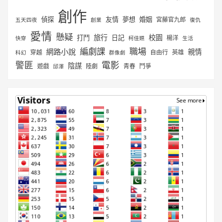
創作
偵探
友情
夢想
婚姻
宮藤官九郎
五天四夜
創業
復仇
愛情
懸疑
旅行
校園
打鬥
日記
楊洋
快穿
柯佳嬿
生活
編劇課
職場
網路小說
親情
穿越
自由行
英雄
科幻
群像劇
警匪
電影
陰謀
遊戲
陸劇
青春
鬥爭
邱澤