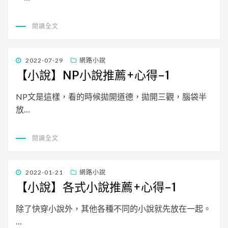
閱讀全文
發
2022-07-29
網路小說
佈
【小說】NP小說推薦+心得-1
日
期:
NP文是這樣，看的時候拋開道德，拋開三觀，腦袋半
放…
閱讀全文
發
2022-01-21
網路小說
佈
【小說】各式小說推薦+心得-1
日
期:
除了快穿小說外，其他各種不同的小說就先放在一起。
…