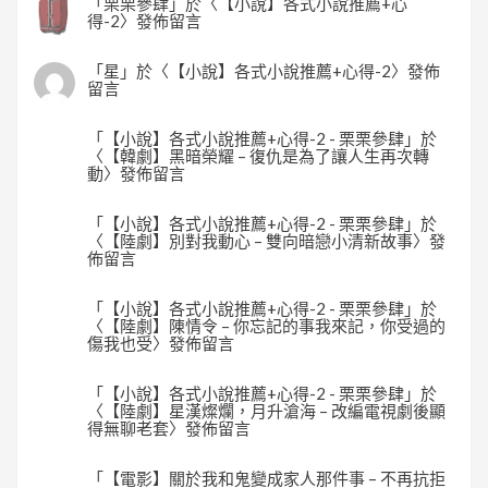
「
栗栗參肆
」於〈
【小說】各式小說推薦+心
得-2
〉發佈留言
「
星
」於〈
【小說】各式小說推薦+心得-2
〉發佈
留言
「
【小說】各式小說推薦+心得-2 - 栗栗參肆
」於
〈
【韓劇】黑暗榮耀 – 復仇是為了讓人生再次轉
動
〉發佈留言
「
【小說】各式小說推薦+心得-2 - 栗栗參肆
」於
〈
【陸劇】別對我動心 – 雙向暗戀小清新故事
〉發
佈留言
「
【小說】各式小說推薦+心得-2 - 栗栗參肆
」於
〈
【陸劇】陳情令 – 你忘記的事我來記，你受過的
傷我也受
〉發佈留言
「
【小說】各式小說推薦+心得-2 - 栗栗參肆
」於
〈
【陸劇】星漢燦爛，月升滄海 – 改編電視劇後顯
得無聊老套
〉發佈留言
「
【電影】關於我和鬼變成家人那件事 – 不再抗拒