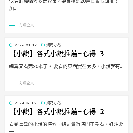
快穿的篇幅大多比較長，要累積到20篇其實很難耶！
加…
閱讀全文
發
2026-01-17
網路小說
佈
【小說】各式小說推薦+心得-3
日
期:
總算又看完20本了。 要看的東西實在太多，小說就有…
閱讀全文
發
2024-06-02
網路小說
佈
【小說】各式小說推薦+心得-2
日
期:
看到喜歡的小說的時候，總是覺得時間不夠看，好想要
一…