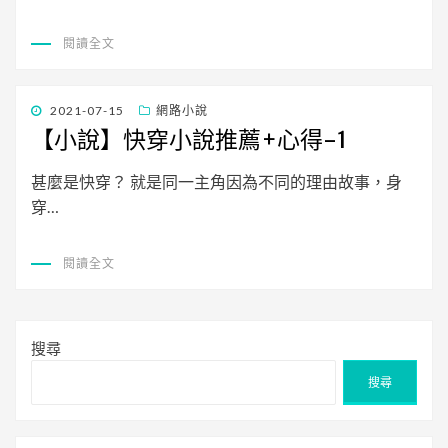
閱讀全文
發
2021-07-15
網路小說
佈
【小說】快穿小說推薦+心得-1
日
期:
甚麼是快穿？ 就是同一主角因為不同的理由故事，身
穿…
閱讀全文
搜尋
搜尋