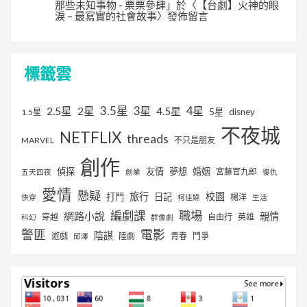
那些未知事物 - 栗栗參肆
」於〈
【台劇】火神的眼
淚 – 最寫實的社會故事
〉發佈留言
標籤雲
3.5星
2.5星
2星
3星
4星
4.5星
5星
disney
1.5星
不夜城
NETFLIX
threads
MARVEL
不只是朋友
創作
偵探
友情
夢想
婚姻
宮藤官九郎
五天四夜
創業
復仇
愛情
懸疑
旅行
校園
打鬥
日記
楊洋
快穿
柯佳嬿
生活
編劇課
職場
網路小說
親情
穿越
自由行
英雄
科幻
群像劇
警匪
電影
陰謀
遊戲
陸劇
青春
鬥爭
邱澤