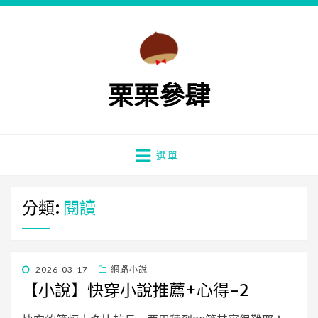
栗栗參肆
選單
分類:
閱讀
發
2026-03-17
網路小說
佈
【小說】快穿小說推薦+心得-2
日
期: