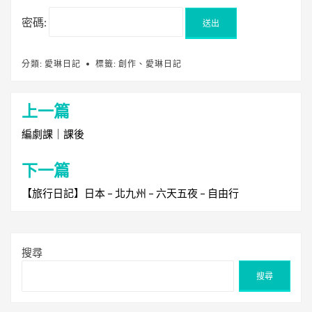
密碼:
分類:
愛琳日記
標籤:
創作
、
愛琳日記
上一篇
文
章
編劇課｜課後
導
下一篇
覽
【旅行日記】日本 – 北九州 – 六天五夜 – 自由行
搜尋
搜尋