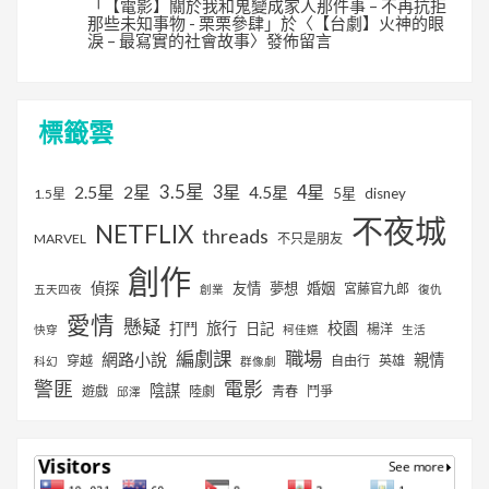
「
【電影】關於我和鬼變成家人那件事 – 不再抗拒
那些未知事物 - 栗栗參肆
」於〈
【台劇】火神的眼
淚 – 最寫實的社會故事
〉發佈留言
標籤雲
3.5星
2.5星
2星
3星
4星
4.5星
5星
disney
1.5星
不夜城
NETFLIX
threads
MARVEL
不只是朋友
創作
偵探
友情
夢想
婚姻
宮藤官九郎
五天四夜
創業
復仇
愛情
懸疑
旅行
校園
打鬥
日記
楊洋
快穿
柯佳嬿
生活
編劇課
職場
網路小說
親情
穿越
自由行
英雄
科幻
群像劇
警匪
電影
陰謀
遊戲
陸劇
青春
鬥爭
邱澤