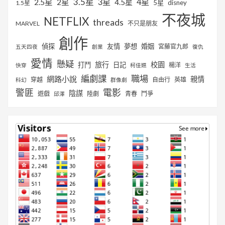
3.5星
2.5星
2星
3星
4星
4.5星
5星
disney
1.5星
不夜城
NETFLIX
threads
MARVEL
不只是朋友
創作
偵探
友情
夢想
婚姻
宮藤官九郎
五天四夜
創業
復仇
愛情
懸疑
旅行
校園
打鬥
日記
楊洋
快穿
柯佳嬿
生活
編劇課
職場
網路小說
親情
穿越
自由行
英雄
科幻
群像劇
警匪
電影
陰謀
遊戲
陸劇
青春
鬥爭
邱澤