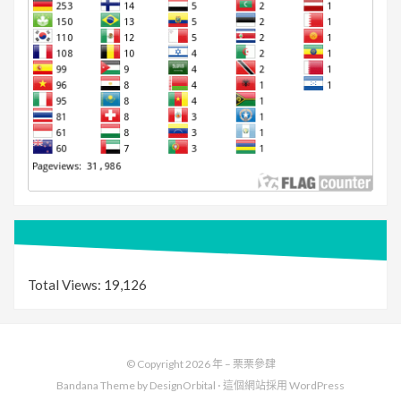
Total Views:
19,126
© Copyright 2026 年 –
栗栗參肆
Bandana Theme by
DesignOrbital
⋅
這個網站採用
WordPress