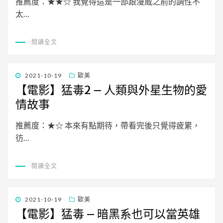
推薦度：★★☆ 我覺得這是一部跟漫威之前的調性不
太…
閱讀全文
發
2021-10-19
歐美
佈
【電影】猛毒2 – 人類與外星生物的愛
日
情故事
期:
推薦度：★☆ 本來有點期待，帶看完後只覺得疲累，
彷…
閱讀全文
發
2021-10-19
歐美
佈
【電影】猛毒 – 暗黑系也可以當英雄
日