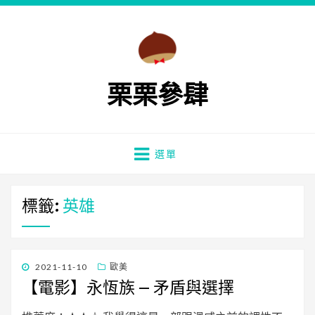
栗栗參肆
選單
標籤:
英雄
發
2021-11-10
歐美
佈
【電影】永恆族 – 矛盾與選擇
日
期: