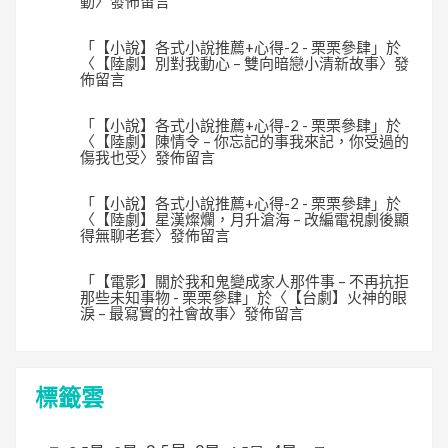
動
〉發佈留言
「
【小說】各式小說推薦+心得-2 - 栗栗參肆
」於
〈
【陸劇】別對我動心 – 雙向暗戀小清新故事
〉發
佈留言
「
【小說】各式小說推薦+心得-2 - 栗栗參肆
」於
〈
【陸劇】陳情令 – 你忘記的事我來記，你受過的
傷我也受
〉發佈留言
「
【小說】各式小說推薦+心得-2 - 栗栗參肆
」於
〈
【陸劇】星漢燦爛，月升滄海 – 改編電視劇後顯
得無聊老套
〉發佈留言
「
【電影】關於我和鬼變成家人那件事 – 不再抗拒
那些未知事物 - 栗栗參肆
」於〈
【台劇】火神的眼
淚 – 最寫實的社會故事
〉發佈留言
標籤雲