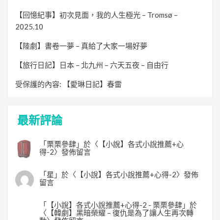
【回憶紀事】初次見面，我的人生極光 – Tromsø –
2025.10
【陸劇】書卷一夢 – 真給了大家一場好夢
【旅行日記】日本 – 北九州 – 六天五夜 – 自由行
受保護的內容: 【愛琳日記】春雷
最新評論
「
栗栗參肆
」於〈
【小說】各式小說推薦+心
得-2
〉發佈留言
「
星
」於〈
【小說】各式小說推薦+心得-2
〉發佈
留言
「
【小說】各式小說推薦+心得-2 - 栗栗參肆
」於
〈
【韓劇】黑暗榮耀 – 復仇是為了讓人生再次轉