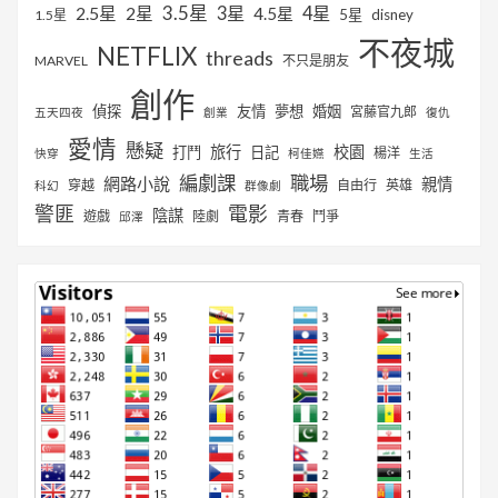
3.5星
2.5星
2星
3星
4星
4.5星
5星
disney
1.5星
不夜城
NETFLIX
threads
MARVEL
不只是朋友
創作
偵探
友情
夢想
婚姻
宮藤官九郎
五天四夜
創業
復仇
愛情
懸疑
旅行
校園
打鬥
日記
楊洋
快穿
柯佳嬿
生活
編劇課
職場
網路小說
親情
穿越
自由行
英雄
科幻
群像劇
警匪
電影
陰謀
遊戲
陸劇
青春
鬥爭
邱澤