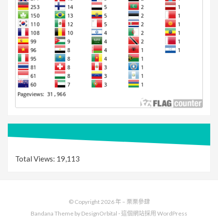
Total Views:
19,113
© Copyright 2026 年 –
栗栗參肆
Bandana Theme by
DesignOrbital
⋅
這個網站採用
WordPress