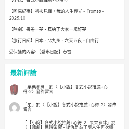
【回憶紀事】初次見面，我的人生極光 – Tromsø –
2025.10
【陸劇】書卷一夢 – 真給了大家一場好夢
【旅行日記】日本 – 北九州 – 六天五夜 – 自由行
受保護的內容: 【愛琳日記】春雷
最新評論
「
栗栗參肆
」於〈
【小說】各式小說推薦+心
得-2
〉發佈留言
「
星
」於〈
【小說】各式小說推薦+心得-2
〉發佈
留言
「
【小說】各式小說推薦+心得-2 - 栗栗參肆
」於
〈
【韓劇】黑暗榮耀 – 復仇是為了讓人生再次轉