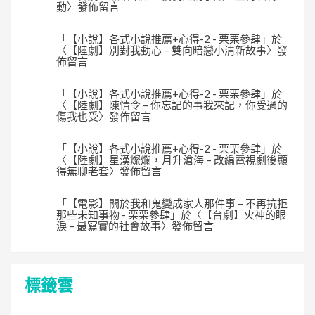
動
〉發佈留言
「
【小說】各式小說推薦+心得-2 - 栗栗參肆
」於
〈
【陸劇】別對我動心 – 雙向暗戀小清新故事
〉發
佈留言
「
【小說】各式小說推薦+心得-2 - 栗栗參肆
」於
〈
【陸劇】陳情令 – 你忘記的事我來記，你受過的
傷我也受
〉發佈留言
「
【小說】各式小說推薦+心得-2 - 栗栗參肆
」於
〈
【陸劇】星漢燦爛，月升滄海 – 改編電視劇後顯
得無聊老套
〉發佈留言
「
【電影】關於我和鬼變成家人那件事 – 不再抗拒
那些未知事物 - 栗栗參肆
」於〈
【台劇】火神的眼
淚 – 最寫實的社會故事
〉發佈留言
標籤雲