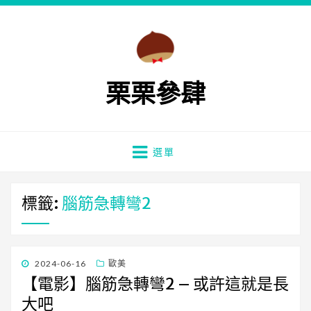
栗栗參肆
選單
標籤:
腦筋急轉彎2
發
2024-06-16
歐美
佈
【電影】腦筋急轉彎2 – 或許這就是長
日
大吧
期: